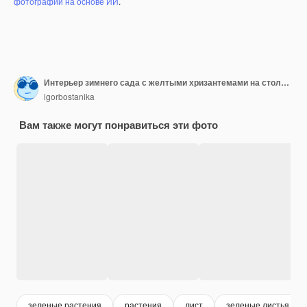
фотографий на основе ИИ
.
Интерьер зимнего сада с желтыми хризантемами на столе Биофилия и эко-концепция
igorbostanika
Вам также могут понравиться эти фото
зеленые растения
растения
лист
зеленые листья