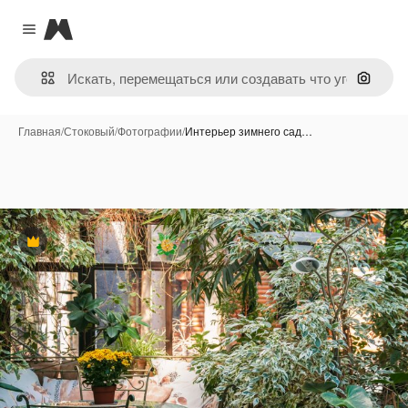
Magnific
Close menu
Поиск 
Главная
/
Стоковый
/
Фотографии
/
Интерьер зимнего сад…
Премиум