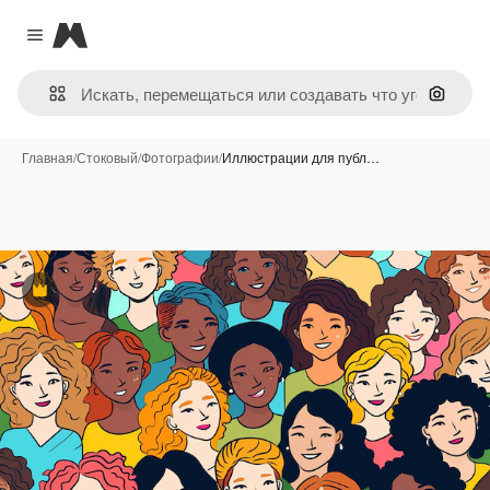
Magnific
Close menu
Поиск 
Главная
/
Стоковый
/
Фотографии
/
Иллюстрации для публ…
Премиум