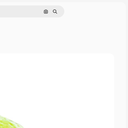
Поиск по изображению
Поиск