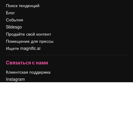
Поиск тенденций
Блог
События
Slidesgo
Продайте свой контент
Помещение для прессы
Ищете magnific.ai
Связаться с нами
Клиентская поддержка
Instagram
YouTube
LinkedIn
TikTok
Discord
X
Reddit