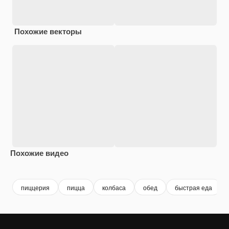
Похожие векторы
Похожие видео
Premium
Premium
Сгенерировано с помощью ИИ
Premium
Premium
пиццерия
пицца
колбаса
обед
быстрая еда