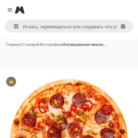
Magnific
Close menu
Поиск 
Главная
/
Стоковый
/
Фотографии
/
Изолированная мексик…
Премиум