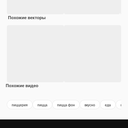
Похожие векторы
Похожие видео
Premium
Premium
Premium
Premium
пиццерия
пицца
пицца фон
вкусно
еда
пит