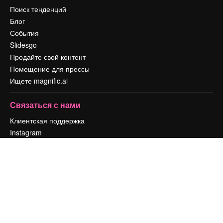
Поиск тенденций
Блог
События
Slidesgo
Продайте свой контент
Помещение для прессы
Ищете magnific.ai
Связаться с нами
Клиентская поддержка
Instagram
YouTube
LinkedIn
TikTok
Discord
X
Reddit