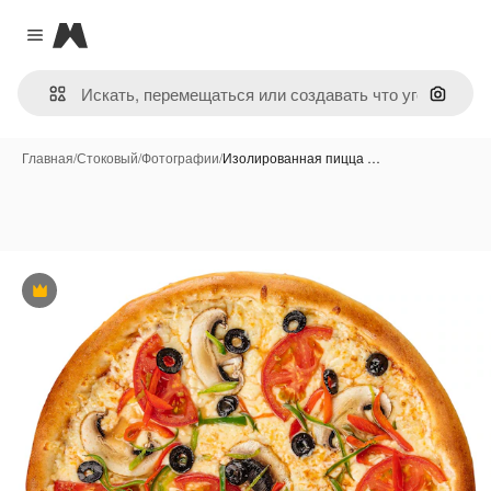
Magnific
Close menu
Поиск 
Главная
/
Стоковый
/
Фотографии
/
Изолированная пицца …
Премиум