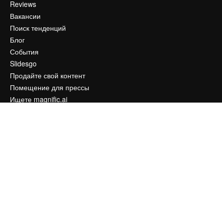
Reviews
Вакансии
Поиск тенденций
Блог
События
Slidesgo
Продайте свой контент
Помещение для прессы
Ищете magnific.ai
Связаться с нами
Клиентская поддержка
Instagram
YouTube
LinkedIn
TikTok
Discord
X
Reddit