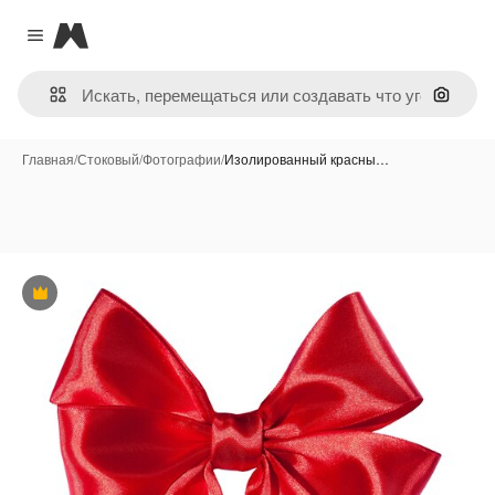
Magnific
Close menu
Поиск 
Главная
/
Стоковый
/
Фотографии
/
Изолированный красны…
Премиум