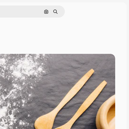
Поиск по изображению
Поиск