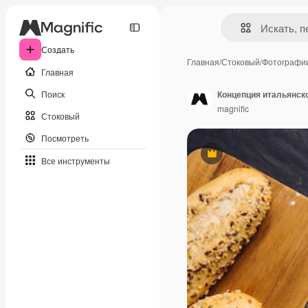
Создать
Главная
/
Стоковый
/
Фотографи
Главная
Поиск
Концепция итальянск
magnific
Стоковый
Посмотреть
Премиум
Все инструменты