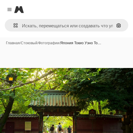
Magnific
Close menu
Поиск 
Главная
/
Стоковый
/
Фотографии
/
Япония Токио Уэно То…
Премиум