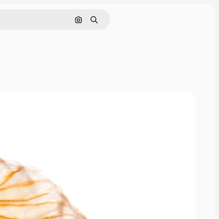
Поиск по изображению
Поиск