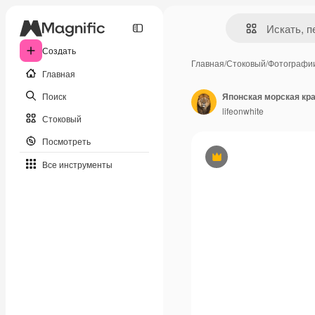
Создать
Главная
/
Стоковый
/
Фотографи
Главная
Поиск
Японская морская кра
lifeonwhite
Стоковый
Посмотреть
Премиум
Все инструменты