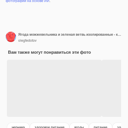
фотографий на основе ИИ
.
Ягода можжевельника и зеленая ветвь изолированные - крупным планом
olegfedotov
Вам также могут понравиться эти фото
черника
здоровое питание
ягоды
питание
здоро