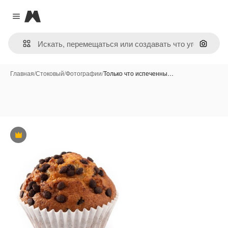
Magnific
Close menu
Поиск 
Главная
/
Стоковый
/
Фотографии
/
Только что испеченны…
Премиум