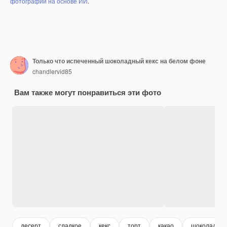
фотографий на основе ИИ
.
Только что испеченный шоколадный кекс на белом фоне
chandlervid85
Вам также могут понравиться эти фото
десерт
сладкое
кекс
торт
какао
шоколад