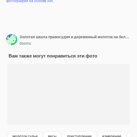
фотографий на основе ИИ
.
Золотая шкала правосудия и деревянный молоток на белом фоне
doomu
Вам также могут понравиться эти фото
молоток судьи
весы
преступление
измерение
ве