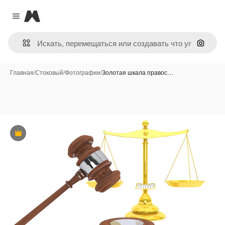
Magnific
Close menu
Поиск 
Главная
/
Стоковый
/
Фотографии
/
Золотая шкала правос…
Премиум