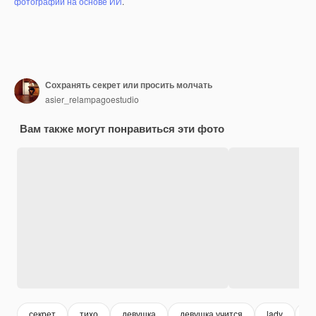
фотографий на основе ИИ
.
Сохранять секрет или просить молчать
asier_relampagoestudio
Вам также могут понравиться эти фото
секрет
тихо
девушка
девушка учится
lady
ж