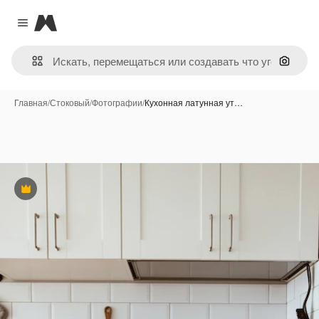
Magnific
Close menu
Поиск 
Главная
/
Стоковый
/
Фотографии
/
Кухонная латунная ут…
Премиум