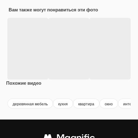
Вам также могут понравиться эти фото
Похожие видео
Premium
Premium
Premium
Premium
деревянная мебель
кухня
квартира
окно
интерье