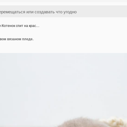
и
/
Котенок спит на крас…
ивом вязаном пледе.