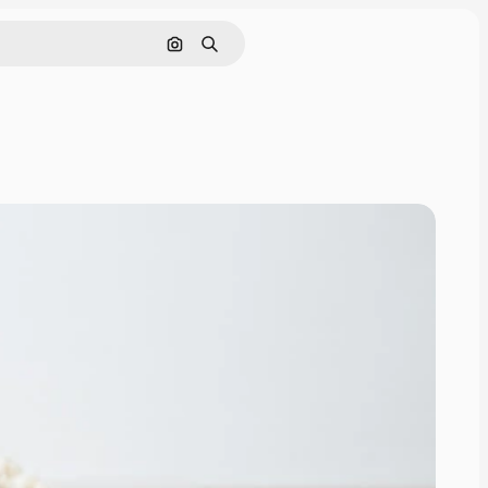
Поиск по изображению
Поиск