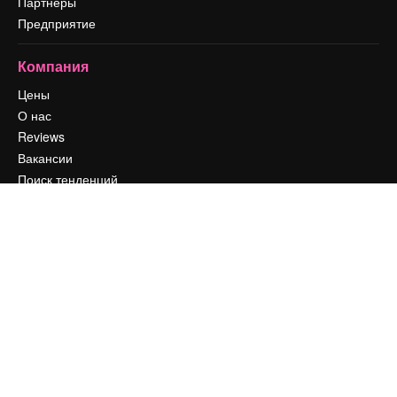
Партнеры
Предприятие
Компания
Цены
О нас
Reviews
Вакансии
Поиск тенденций
Блог
События
Slidesgo
Продайте свой контент
Помещение для прессы
Ищете magnific.ai
Связаться с нами
Клиентская поддержка