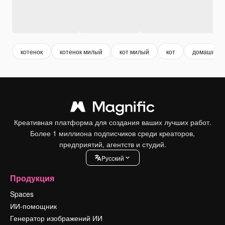
котенок
котенок милый
кот милый
кот
домашние 
Креативная платформа для создания ваших лучших работ.
Более 1 миллиона подписчиков среди креаторов,
предприятий, агентств и студий.
Pусский
Продукция
Spaces
ИИ-помощник
Генератор изображений ИИ