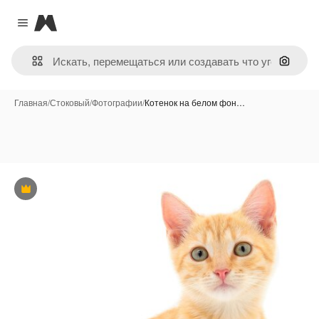
Magnific
Close menu
Поиск 
Главная
/
Стоковый
/
Фотографии
/
Котенок на белом фон…
Премиум