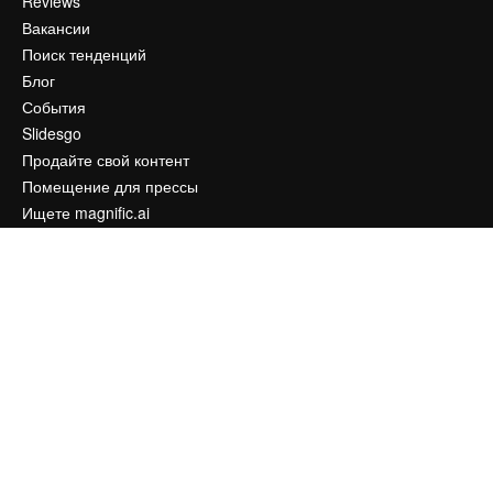
Reviews
Вакансии
Поиск тенденций
Блог
События
Slidesgo
Продайте свой контент
Помещение для прессы
Ищете magnific.ai
Связаться с нами
Клиентская поддержка
Instagram
YouTube
LinkedIn
TikTok
Discord
X
Reddit