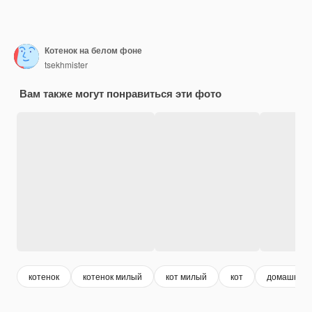
Котенок на белом фоне
tsekhmister
Вам также могут понравиться эти фото
котенок
котенок милый
кот милый
кот
домашние 