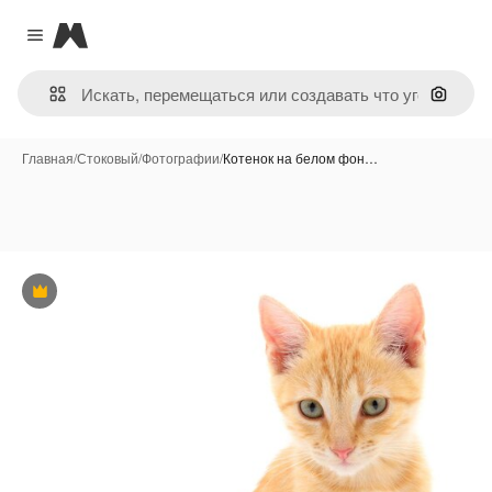
Magnific
Close menu
Поиск 
Главная
/
Стоковый
/
Фотографии
/
Котенок на белом фон…
Премиум