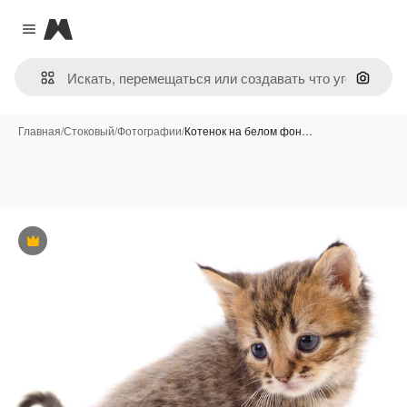
Magnific
Close menu
Поиск 
Главная
/
Стоковый
/
Фотографии
/
Котенок на белом фон…
Премиум