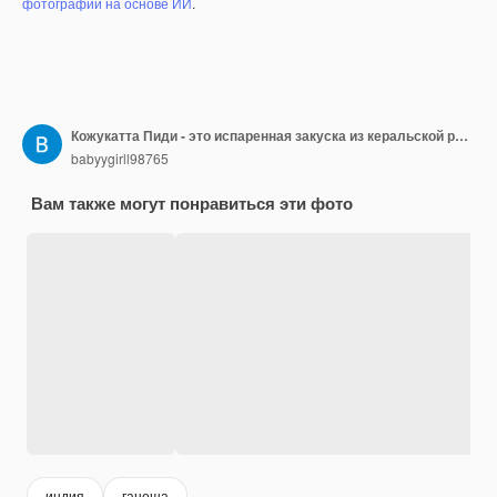
фотографий на основе ИИ
.
Кожукатта Пиди - это испаренная закуска из керальской рисовой муки с отпечатками пальцев
babyygirll98765
Вам также могут понравиться эти фото
индия
ганеша