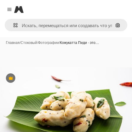
Magnific
Close menu
Поиск 
Главная
/
Стоковый
/
Фотографии
/
Кожукатта Пиди - это…
Премиум