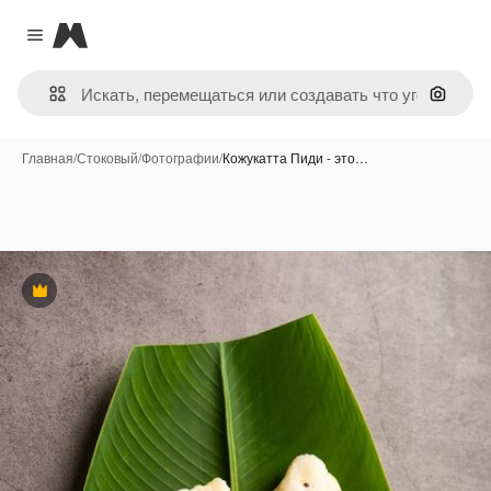
Magnific
Close menu
Поиск 
Главная
/
Стоковый
/
Фотографии
/
Кожукатта Пиди - это…
Премиум