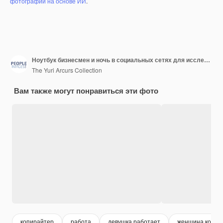
фотографий на основе ИИ
.
Ноутбук бизнесмен и ночь в социальных сетях для исследования компании и копирайтер улыбка Счастливый журналист набирает за столом и читает электронную почту крайний срок и корректировки для статьи агентства
The Yuri Arcurs Collection
Вам также могут понравиться эти фото
копирайтер
работа
девушка работает
женщина компь