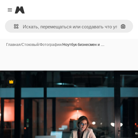
Magnific
Close menu
Поиск 
Главная
/
Стоковый
/
Фотографии
/
Ноутбук бизнесмен и …
Премиум