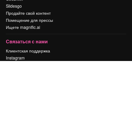
Slidesgo
Продайте свой контент
Помещение для прессы
Ищете magnific.ai
Связаться с нами
Клиентская поддержка
Instagram
YouTube
LinkedIn
TikTok
Discord
X
Reddit
Copyright © 2010-
2026
Freepik Company S.L.U.
Все права защищены
.