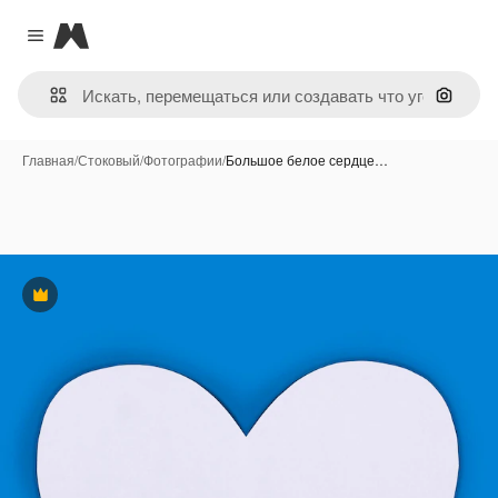
Magnific
Close menu
Поиск 
Главная
/
Стоковый
/
Фотографии
/
Большое белое сердце…
Премиум