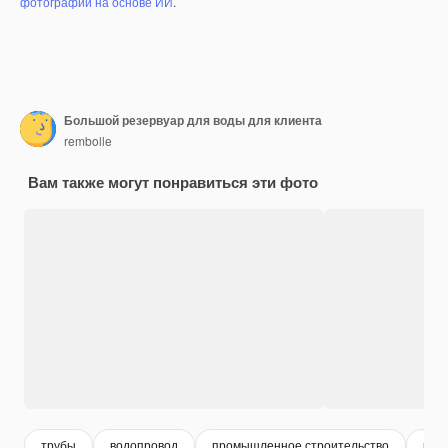
фотографий на основе ИИ
.
Большой резервуар для воды для клиента
rembolle
Вам также могут понравиться эти фото
трубы
водопровод
промышленное строительство
рез