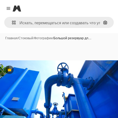
Magnific
Close menu
Поиск 
Главная
/
Стоковый
/
Фотографии
/
Большой резервуар дл…
Премиум