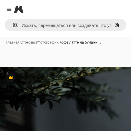
Magnific
Close menu
Поиск 
Главная
/
Стоковый
/
Фотографии
/
Кофе латте на бумажн…
Премиум