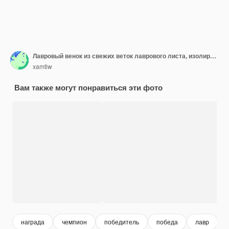
Лавровый венок из свежих веток лаврового листа, изолированные на белом фоне с обтравочным контуром
xamtiw
Вам также могут понравиться эти фото
награда
чемпион
победитель
победа
лавр