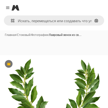
Magnific
Close menu
Поиск 
Главная
/
Стоковый
/
Фотографии
/
Лавровый венок из св…
Премиум