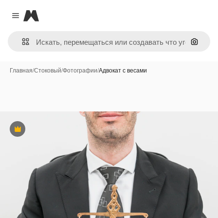
Magnific
Close menu
Поиск 
Главная
/
Стоковый
/
Фотографии
/
Адвокат с весами
Премиум