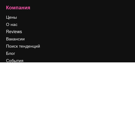
Компания
Цены
О нас
Reviews
Вакансии
Поиск тенденций
Блог
События
Slidesgo
Продайте свой контент
Помещение для прессы
Ищете magnific.ai
Связаться с нами
Клиентская поддержка
Instagram
YouTube
LinkedIn