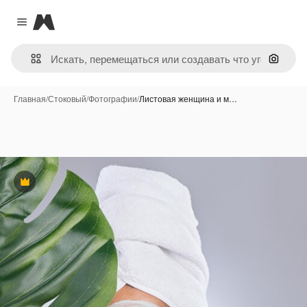
Magnific
Close menu
Поиск 
Главная
/
Стоковый
/
Фотографии
/
Листовая женщина и м…
Премиум