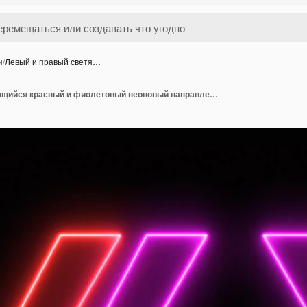
и
/
Левый и правый светя…
Левый и правый светящийся красный и фиолетовый неоновый направление ночью освещение знака воробья мигающие указатели направления