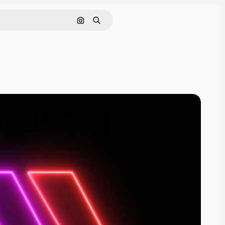
Поиск по изображению
Поиск