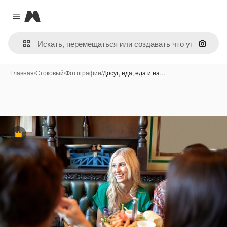
Magnific
Close menu
Поиск 
Главная
/
Стоковый
/
Фотографии
/
Досуг, еда, еда и на…
Премиум