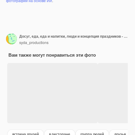
фотографий на основе ИИ
.
Досуг, еда, еда и напитки, люди и концепция праздников - улыбающиеся друзья обедают и пьют пиво в ресторане или пабе
syda_productions
Вам также могут понравиться эти фото
встреча друзей
в ресторане
группа людей
друзья