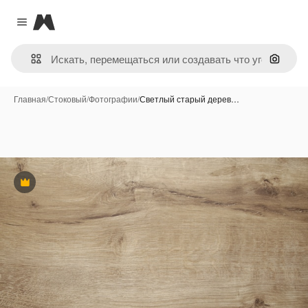
Magnific
Close menu
Поиск 
Главная
/
Стоковый
/
Фотографии
/
Светлый старый дерев…
Премиум