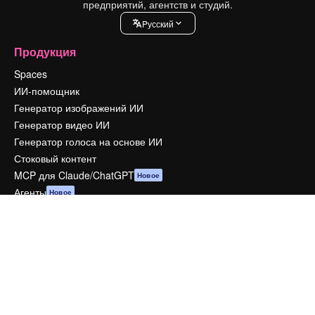
предприятий, агентств и студий.
Pусский
Продукция
Spaces
ИИ-помощник
Генератор изображений ИИ
Генератор видео ИИ
Генератор голоса на основе ИИ
Стоковый контент
MCP для Claude/ChatGPT
Новое
Агенты
Новое
API
Мобильное приложение
Все инструменты Magnific
Начать
Academy