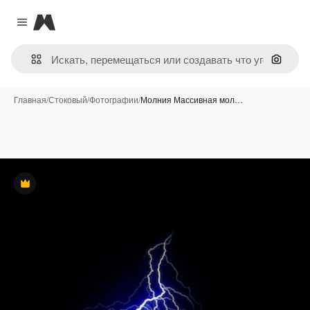
Magnific
Close menu
Поиск 
Главная
/
Стоковый
/
Фотографии
/
Молния Массивная мол…
Премиум