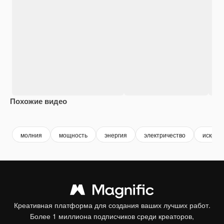
Похожие видео
Premium
Premium
Сгенерировано с помощью ИИ
Premium
Premium
молния
мощность
энергия
электричество
искры
Креативная платформа для создания ваших лучших работ.
Более 1 миллиона подписчиков среди креаторов,