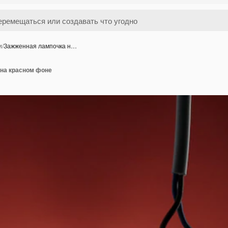
и
/
Зажженная лампочка н…
на красном фоне