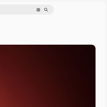
Поиск по изображению
Поиск