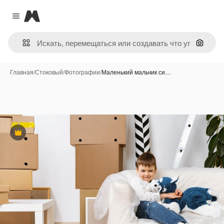
Magnific
Close menu
Поиск 
Главная
/
Стоковый
/
Фотографии
/
Маленький мальчик си…
Премиум