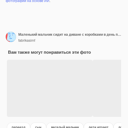
фотографий на основе ИИ
.
Маленький мальчик сидит на диване с коробками в день переезда
fabrikasimf
Вам также могут понравиться эти фото
переезд
сын
веселый мальчик
дети играют
дом с