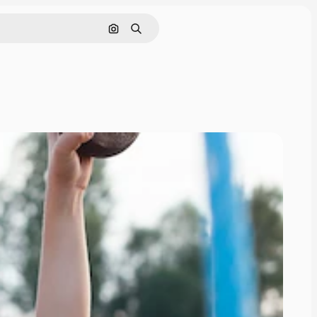
Поиск по изображению
Поиск