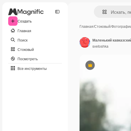
Создать
Главная
/
Стоковый
/
Фотографи
Главная
Поиск
svetoshka
Стоковый
Посмотреть
Премиум
Все инструменты