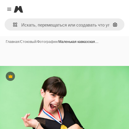
Magnific
Close menu
Поиск 
Главная
/
Стоковый
/
Фотографии
/
Маленькая кавказская…
Премиум