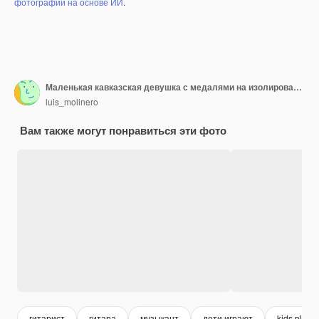
фотографий на основе ИИ
.
Маленькая кавказская девушка с медалями на изолированном фоне делает гитарный жест
luis_molinero
Вам также могут понравиться эти фото
гитарист
гитара
музыкант
дети играют
kids play