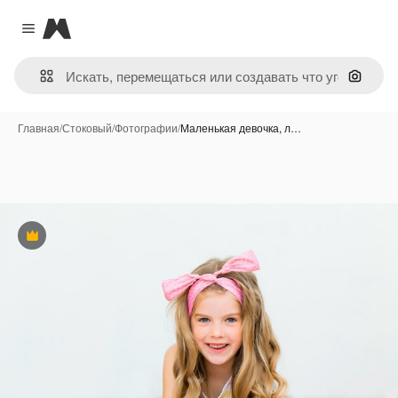
Magnific
Close menu
Поиск 
Главная
/
Стоковый
/
Фотографии
/
Маленькая девочка, л…
Премиум