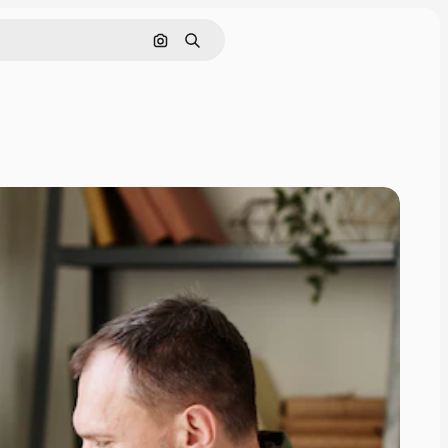
Поиск по изображению
Поиск