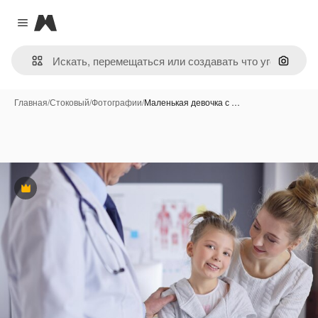
Magnific
Close menu
Поиск 
Главная
/
Стоковый
/
Фотографии
/
Маленькая девочка с …
Премиум