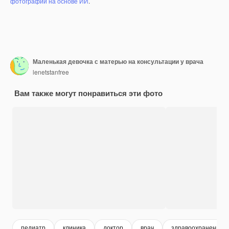
фотографий на основе ИИ
.
Маленькая девочка с матерью на консультации у врача
lenetstanfree
Вам также могут понравиться эти фото
педиатр
клиника
доктор
врач
здравоохранение