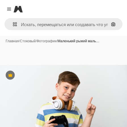
Magnific
Close menu
Поиск 
Главная
/
Стоковый
/
Фотографии
/
Маленький рыжий маль…
Премиум