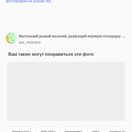
фотографий на основе ИИ
.
Маленький рыжий мальчик, держащий игровую площадку на белом фоне, показывает и поднимает палец в знак лучших
luis_molinero
Вам также могут понравиться эти фото
видео игры
kids play
приставка
игра
маленький м