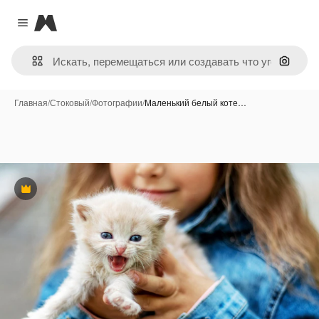
Magnific
Close menu
Поиск 
Главная
/
Стоковый
/
Фотографии
/
Маленький белый коте…
Премиум