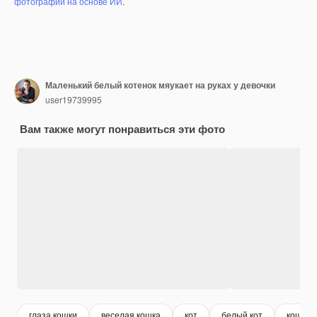
фотографий на основе ИИ
.
Маленький белый котенок мяукает на руках у девочки
user19739995
Вам также могут понравиться эти фото
глаза кошки
веселая кошка
кот
белый кот
кошечк