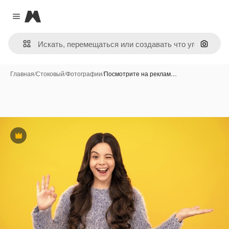
Magnific
Close menu
Поиск 
Главная
/
Стоковый
/
Фотографии
/
Посмотрите на реклам…
Премиум