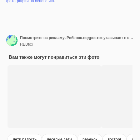
фотографий на основе ИИ
.
Посмотрите на рекламу. Ребенок-подросток указывает в сторону, показывает пустое место для копии для презентации текстовой промо-идеи
REDfox
Вам также могут понравиться эти фото
дети радость
веселые дети
ребенок
восторг
рад