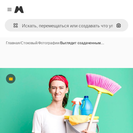
Magnific
Close menu
Поиск 
Главная
/
Стоковый
/
Фотографии
/
Выглядит озадаченным…
Премиум