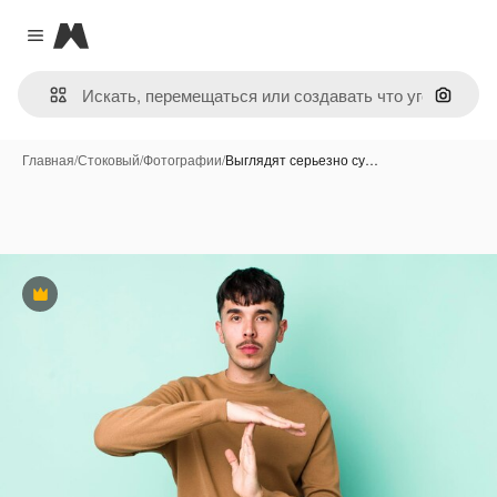
Magnific
Close menu
Поиск 
Главная
/
Стоковый
/
Фотографии
/
Выглядят серьезно су…
Премиум