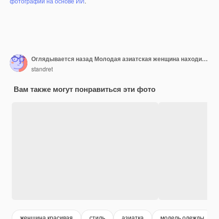
фотографий на основе ИИ
.
Оглядывается назад Молодая азиатская женщина находится на улице в дневное время
standret
Вам также могут понравиться эти фото
женщина красивая
стиль
азиатка
модель одежды