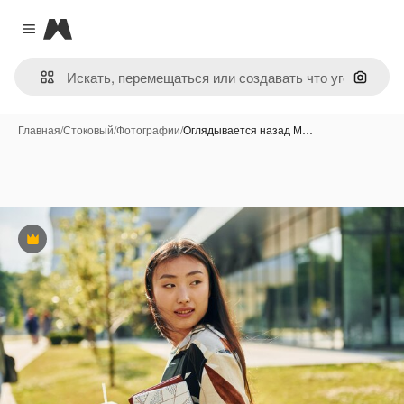
Magnific
Close menu
Поиск 
Главная
/
Стоковый
/
Фотографии
/
Оглядывается назад М…
Премиум