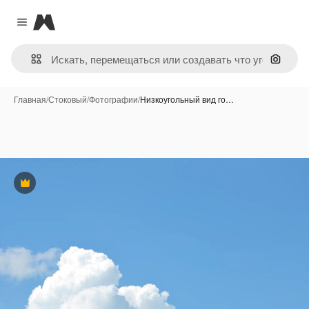
Magnific
Close menu
Поиск 
Главная
/
Стоковый
/
Фотографии
/
Низкоугольный вид го…
Премиум