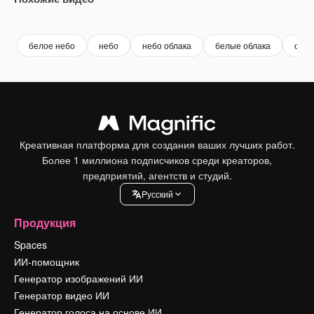
Premium
Premium
Premium
Premium
белое небо
небо
небо облака
белые облака
обла
Креативная платформа для создания ваших лучших работ.
Более 1 миллиона подписчиков среди креаторов,
предприятий, агентств и студий.
Pусский
Продукция
Spaces
ИИ-помощник
Генератор изображений ИИ
Генератор видео ИИ
Генератор голоса на основе ИИ