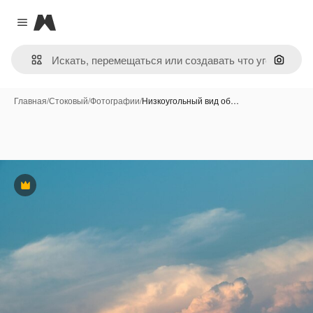
Magnific
Close menu
Поиск 
Главная
/
Стоковый
/
Фотографии
/
Низкоугольный вид об…
Премиум