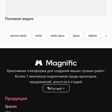
Похожие видео
Premium
Premium
Premium
Premium
белое небо
небо
небо фон
день
nature
неб
Креативная платформа для создания ваших лучших работ.
Более 1 миллиона подписчиков среди креаторов,
предприятий, агентств и студий.
Pусский
Продукция
Spaces