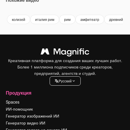
Premium
Premium
Premium
Premium
колизей
италия рим
рим
амфитеатр
древний ри
Креативная платформа для создания ваших лучших работ.
Более 1 миллиона подписчиков среди креаторов,
предприятий, агентств и студий.
Pусский
Продукция
Spaces
ИИ-помощник
Генератор изображений ИИ
Генератор видео ИИ
Генератор голоса на основе ИИ