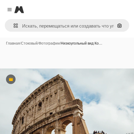
Magnific
Close menu
Поиск 
Главная
/
Стоковый
/
Фотографии
/
Низкоугольный вид Ко…
Премиум