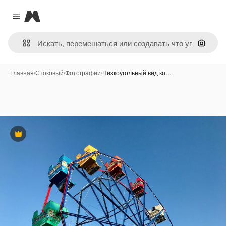
Magnific
Close menu
Поиск 
Главная
/
Стоковый
/
Фотографии
/
Низкоугольный вид ко…
Премиум