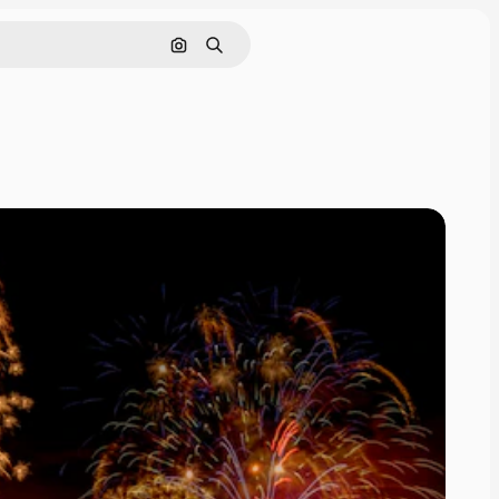
Поиск по изображению
Поиск