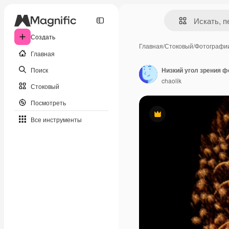
Создать
Главная
/
Стоковый
/
Фотографи
Главная
Поиск
Низкий угол зрения ф
chaolik
Стоковый
Посмотреть
Премиум
Все инструменты